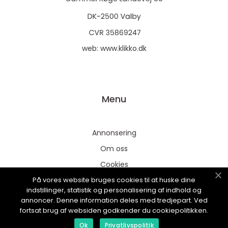
web:
www.klikko.dk
Menu
Annonsering
Om oss
Cookies
På vores website bruges cookies til at huske dine
Kontakta oss
indstillinger, statistik og personalisering af indhold og
Sitemap
annoncer. Denne information deles med tredjepart. Ved
fortsat brug af websiden godkender du cookiepolitikken.
Ok
Privatlivspolitik