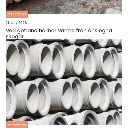
inspiration
31. July 2026
Ved gotland hållbar värme från öns egna
skogar
inspiration