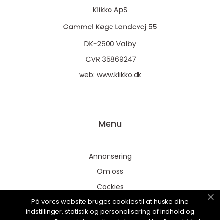
web:
www.klikko.dk
Menu
Annonsering
Om oss
Cookies
På vores website bruges cookies til at huske dine
Kontakta oss
indstillinger, statistik og personalisering af indhold og
Sitemap