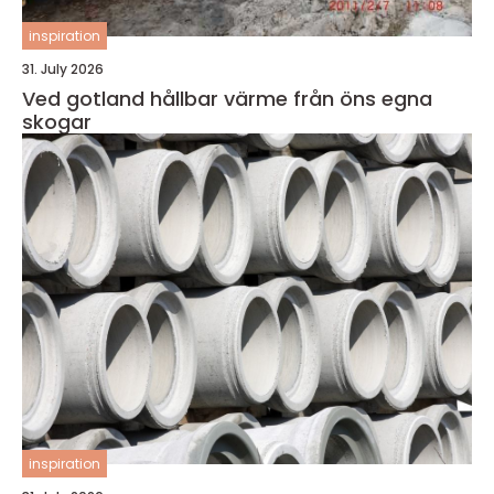
inspiration
31. July 2026
Ved gotland hållbar värme från öns egna
skogar
inspiration