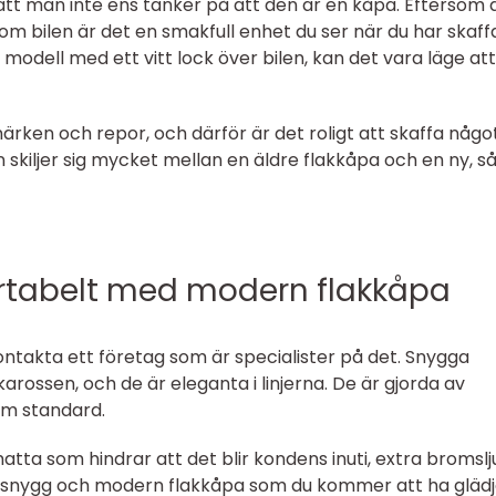
tt man inte ens tänker på att den är en kåpa. Eftersom 
m bilen är det en smakfull enhet du ser när du har skaffa
modell med ett vitt lock över bilen, kan det vara läge att
märken och repor, och därför är det roligt att skaffa någo
skiljer sig mycket mellan en äldre flakkåpa och en ny, s
rtabelt med modern flakkåpa
ontakta ett företag som är specialister på det. Snygga
arossen, och de är eleganta i linjerna. De är gjorda av
om standard.
ta som hindrar att det blir kondens inuti, extra bromslj
en snygg och modern flakkåpa som du kommer att ha glädj