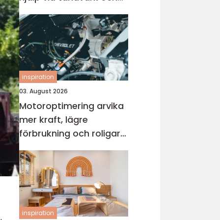
skador
inspiration
03. August 2026
Motoroptimering arvika
mer kraft, lägre
förbrukning och roligare
körning
inspiration