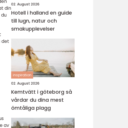
den
02. August 2026
t din
Hotell i halland en guide
 du
till lugn, natur och
smakupplevelser
t
å det
inspiration
02. August 2026
Kemtvätt i göteborg så
vårdar du dina mest
ömtåliga plagg
us
e av