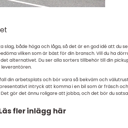
tet
a slag, både höga och låga, så det är en god idé att du se
edöma vilken som är bäst för din bransch. Vill du ha dörr
u det alternativet. Du ser alla sorters tillbehör till din pick
 leverantören.
 fall din arbetsplats och bör vara så bekväm och välutrus
presentativt intryck att komma i en bil som är fräsch oc
. Det gör det ännu roligare att jobba, och det bör du satsa
Läs fler inlägg här