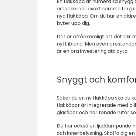
En flakkåpa är numera så snygg a
är lackerad i exakt samma färg so
nya flakkåpa. Om du har en äldre 
byter upp dig.
Det är ofrånkomligt att det blir 
nytt ibland. Men även prestandan 
är en bra investering att byta.
Snyggt och komfo
Söker du en ny flakkåpa ska du k
flakkåpor är integrerade med bilk
glasfiber och har tonade rutor s
De har också en ljuddämpande mat
och innerbelysning. Skaffa dig 