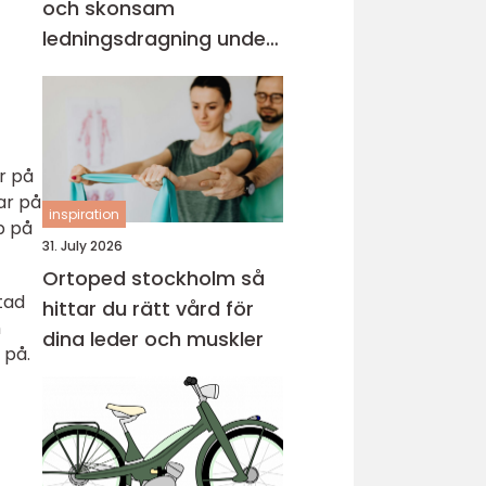
och skonsam
ledningsdragning under
mark
r på
ar på
inspiration
up på
31. July 2026
Ortoped stockholm så
tad
hittar du rätt vård för
h
dina leder och muskler
 på.