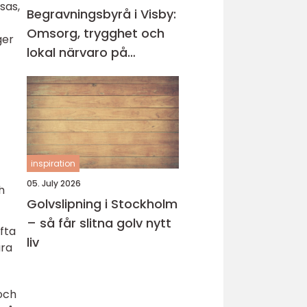
sas,
Begravningsbyrå i Visby:
Omsorg, trygghet och
ger
lokal närvaro på
Gotland
inspiration
05. July 2026
h
Golvslipning i Stockholm
– så får slitna golv nytt
fta
liv
ära
och