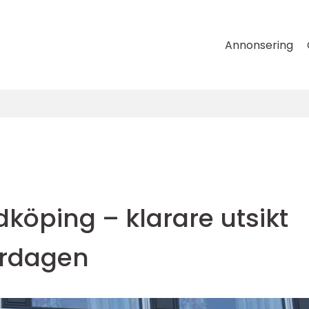
Annonsering
dköping – klarare utsikt
vardagen