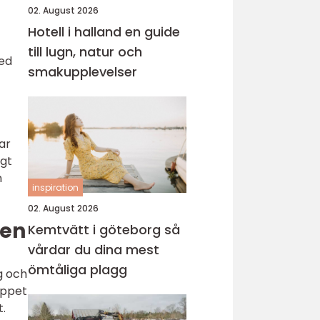
02. August 2026
Hotell i halland en guide
till lugn, natur och
med
smakupplevelser
ar
igt
h
inspiration
02. August 2026
den
Kemtvätt i göteborg så
vårdar du dina mest
ömtåliga plagg
g och
läppet
t.