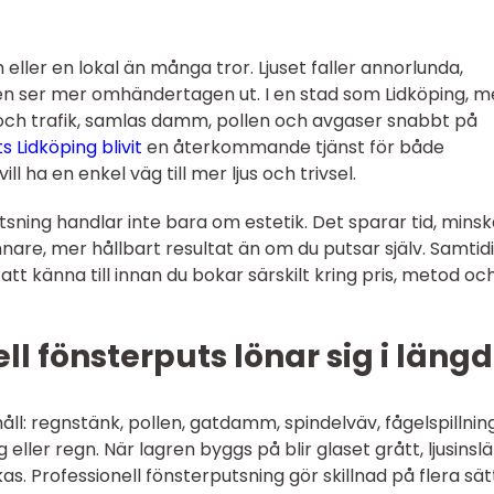
eller en lokal än många tror. Ljuset faller annorlunda,
n ser mer omhändertagen ut. I en stad som Lidköping, 
k och trafik, samlas damm, pollen och avgaser snabbt på
s Lidköping blivit
en återkommande tjänst för både
l ha en enkel väg till mer ljus och trivsel.
utsning handlar inte bara om estetik. Det sparar tid, minsk
mnare, mer hållbart resultat än om du putsar själv. Samtid
tt känna till innan du bokar särskilt kring pris, metod oc
ll fönsterputs lönar sig i läng
åll: regnstänk, pollen, gatdamm, spindelväv, fågelspillnin
 eller regn. När lagren byggs på blir glaset grått, ljusins
 Professionell fönsterputsning gör skillnad på flera sät