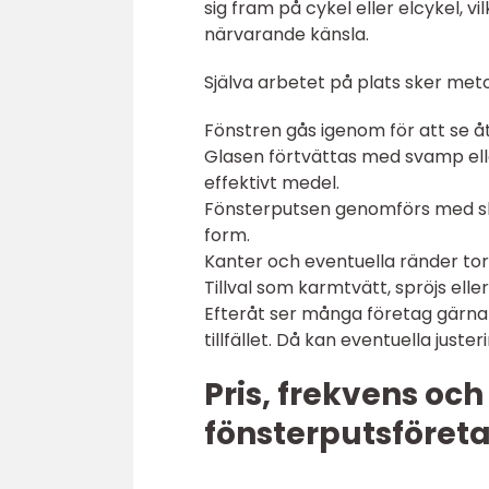
sig fram på cykel eller elcykel, 
närvarande känsla.
Själva arbetet på plats sker meto
Fönstren gås igenom för att se å
Glasen förtvättas med svamp elle
effektivt medel.
Fönsterputsen genomförs med skr
form.
Kanter och eventuella ränder tork
Tillval som karmtvätt, spröjs el
Efteråt ser många företag gärna a
tillfället. Då kan eventuella just
Pris, frekvens och
fönsterputsföret