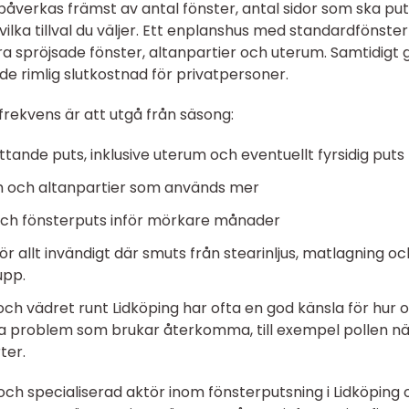
g påverkas främst av antal fönster, antal sidor som ska put
vilka tillval du väljer. Ett enplanshus med standardfönster
ra spröjsade fönster, altanpartier och uterum. Samtidigt 
e rimlig slutkostnad för privatpersoner.
 frekvens är att utgå från säsong:
ande puts, inklusive uterum och eventuellt fyrsidig puts
m och altanpartier som används mer
och fönsterputs inför mörkare månader
ör allt invändigt där smuts från stearinljus, matlagning oc
upp.
ch vädret runt Lidköping har ofta en god känsla för hur o
lka problem som brukar återkomma, till exempel pollen n
ter.
ch specialiserad aktör inom fönsterputsning i Lidköping 