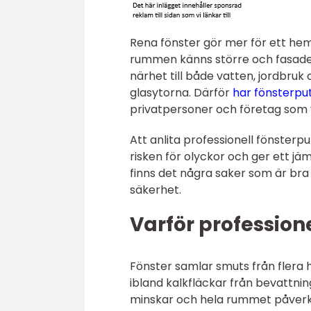
Rena fönster gör mer för ett hem 
rummen känns större och fasade
närhet till både vatten, jordbru
glasytorna. Därför
har fönsterput
privatpersoner och företag som vil
Att anlita professionell fönsterp
risken för olyckor och ger ett jä
finns det några saker som är bra a
säkerhet.
Varför professione
Fönster samlar smuts från flera h
ibland kalkfläckar från bevattning
minskar och hela rummet påverkas.