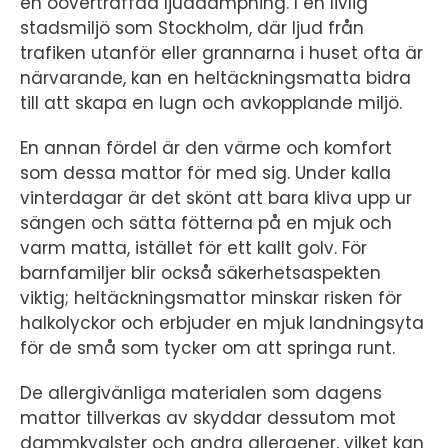
en oöverträffad ljuddämpning. I en livlig
stadsmiljö som Stockholm, där ljud från
trafiken utanför eller grannarna i huset ofta är
närvarande, kan en heltäckningsmatta bidra
till att skapa en lugn och avkopplande miljö.
En annan fördel är den värme och komfort
som dessa mattor för med sig. Under kalla
vinterdagar är det skönt att bara kliva upp ur
sängen och sätta fötterna på en mjuk och
varm matta, istället för ett kallt golv. För
barnfamiljer blir också säkerhetsaspekten
viktig; heltäckningsmattor minskar risken för
halkolyckor och erbjuder en mjuk landningsyta
för de små som tycker om att springa runt.
De allergivänliga materialen som dagens
mattor tillverkas av skyddar dessutom mot
dammkvalster och andra allergener, vilket kan