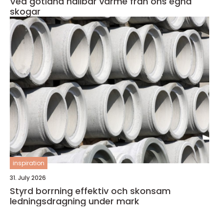
Ved gotland hållbar värme från öns egna
skogar
inspiration
31. July 2026
Styrd borrning effektiv och skonsam
ledningsdragning under mark