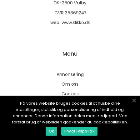
web:
www.klikko.dk
Menu
Annonsering
Om oss
Cookies
På vores website bruges cookies til at huske dine
Kontakta oss
indstillinger, statistik og personalisering af indhold og
Sitemap
annoncer. Denne information deles med tredjepart. Ved
fortsat brug af websiden godkender du cookiepolitikken.
Ok
Privatlivspolitik