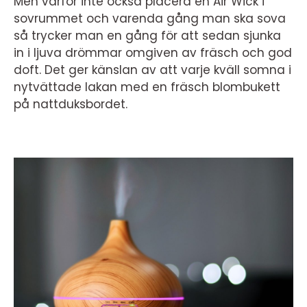
Men varför inte också placera en Air Wick i
sovrummet och varenda gång man ska sova
så trycker man en gång för att sedan sjunka
in i ljuva drömmar omgiven av fräsch och god
doft. Det ger känslan av att varje kväll somna i
nytvättade lakan med en fräsch blombukett
på nattduksbordet.