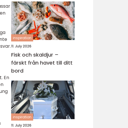
assar
men
åga
inspiration
inte
nsvar.
11. July 2026
Fisk och skaldjur –
färskt från havet till ditt
bord
t. En
en
tung
inspiration
a
11. July 2026