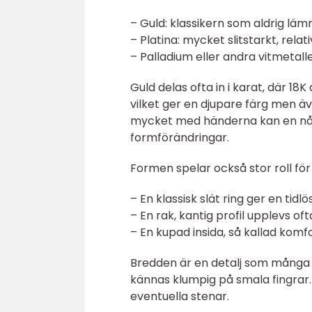
– Guld: klassikern som aldrig lämna
– Platina: mycket slitstarkt, relat
– Palladium eller andra vitmetall
Guld delas ofta in i karat, där 18K
vilket ger en djupare färg men ä
mycket med händerna kan en någo
formförändringar.
Formen spelar också stor roll för
– En klassisk slät ring ger en ti
– En rak, kantig profil upplevs o
– En kupad insida, så kallad komfor
Bredden är en detalj som många 
kännas klumpig på smala fingrar.
eventuella stenar.