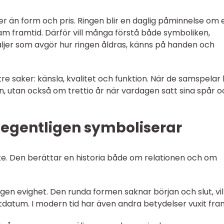
 än form och pris. Ringen blir en daglig påminnelse om 
am framtid. Därför vill många förstå både symboliken,
ljer som avgör hur ringen åldras, känns på handen och
 saker: känsla, kvalitet och funktion. När de samspelar b
ln, utan också om trettio år när vardagen satt sina spår 
 egentligen symboliserar
ke. Den berättar en historia både om relationen och om
gen evighet. Den runda formen saknar början och slut, vi
utdatum. I modern tid har även andra betydelser vuxit fra