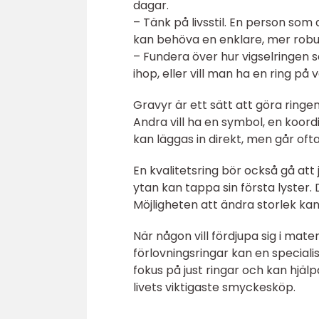
dagar.
– Tänk på livsstil. En person so
kan behöva en enklare, mer robu
– Fundera över hur vigselringen s
ihop, eller vill man ha en ring på 
Gravyr är ett sätt att göra ringe
Andra vill ha en symbol, en koord
kan läggas in direkt, men går oft
En kvalitetsring bör också gå at
ytan kan tappa sin första lyster. 
Möjligheten att ändra storlek ka
När någon vill fördjupa sig i mater
förlovningsringar kan en speciali
fokus på just ringar och kan hjäl
livets viktigaste smyckesköp.