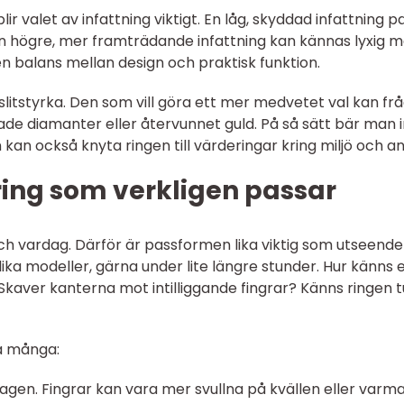
ir valet av infattning viktigt. En låg, skyddad infattning p
en högre, mer framträdande infattning kan kännas lyxig 
en balans mellan design och praktisk funktion.
slitstyrka. Den som vill göra ett mer medvetet val kan fr
ade diamanter eller återvunnet guld. På så sätt bär man 
an kan också knyta ringen till värderingar kring miljö och a
ring som verkligen passar
och vardag. Därför är passformen lika viktig som utseende
ika modeller, gärna under lite längre stunder. Hur känns 
 Skaver kanterna mot intilliggande fingrar? Känns ringen 
a många:
å dagen. Fingrar kan vara mer svullna på kvällen eller varm