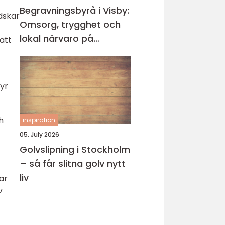
Begravningsbyrå i Visby:
dskar
Omsorg, trygghet och
lokal närvaro på
ätt
Gotland
vyr
h
inspiration
05. July 2026
Golvslipning i Stockholm
– så får slitna golv nytt
liv
ar
v