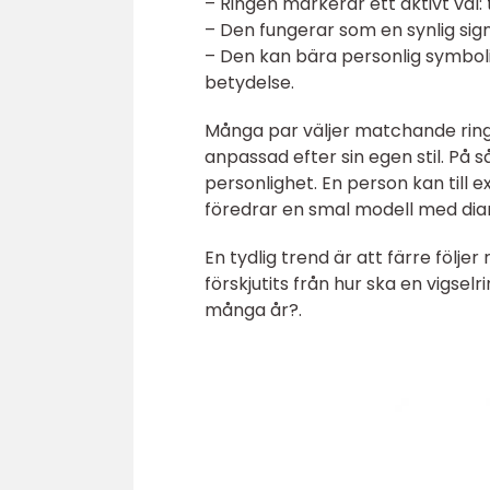
– Ringen markerar ett aktivt val:
– Den fungerar som en synlig sign
– Den kan bära personlig symboli
betydelse.
Många par väljer matchande ringar
anpassad efter sin egen stil. På
personlighet. En person kan till 
föredrar en smal modell med diam
En tydlig trend är att färre följe
förskjutits från hur ska en vigselri
många år?.