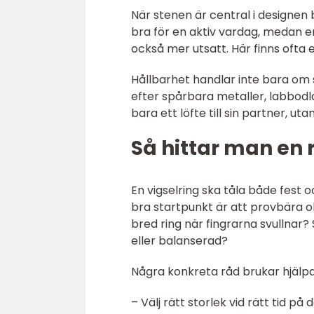
När stenen är central i designen bl
bra för en aktiv vardag, medan 
också mer utsatt. Här finns ofta 
Hållbarhet handlar inte bara om 
efter spårbara metaller, labbodl
bara ett löfte till sin partner, ut
Så hittar man en 
En vigselring ska tåla både fest 
bra startpunkt är att provbära ol
bred ring när fingrarna svullnar?
eller balanserad?
Några konkreta råd brukar hjälp
– Välj rätt storlek vid rätt tid p