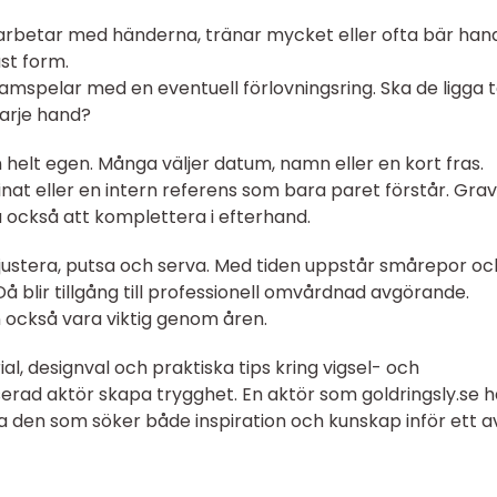
m arbetar med händerna, tränar mycket eller ofta bär han
st form.
amspelar med en eventuell förlovningsring. Ska de ligga t
varje hand?
n helt egen. Många väljer datum, namn eller en kort fras.
inat eller en intern referens som bara paret förstår. Gra
a också att komplettera i efterhand.
t justera, putsa och serva. Med tiden uppstår smårepor oc
Då blir tillgång till professionell omvårdnad avgörande.
n också vara viktig genom åren.
ial, designval och praktiska tips kring vigsel- och
serad aktör skapa trygghet. En aktör som goldringsly.se h
pa den som söker både inspiration och kunskap inför ett a