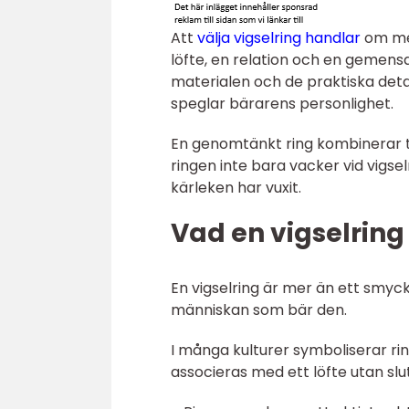
Att
välja vigselring handlar
om mer
löfte, en relation och en gemens
materialen och de praktiska deta
speglar bärarens personlighet.
En genomtänkt ring kombinerar tre
ringen inte bara vacker vid vigse
kärleken har vuxit.
Vad en vigselring
En vigselring är mer än ett smyc
människan som bär den.
I många kulturer symboliserar rin
associeras med ett löfte utan sl