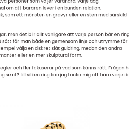
 två personer som väljer varandra, varje dag.
al om att bäraren lever i en bunden relation.
k, som ett mönster, en gravyr eller en sten med särskild
, men det blir allt vanligare att varje person bär en rin
 så sätt får man både en gemensam linje och utrymme för
exempel välja en diskret slät guldring, medan den andra
anter eller en mer skulptural form.
r regler och fler fokuserar på vad som känns rätt. Frågan h
ng se ut? till vilken ring kan jag tänka mig att bära varje da