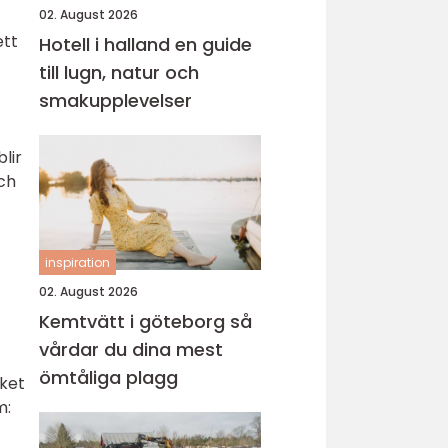
02. August 2026
ett
Hotell i halland en guide
till lugn, natur och
smakupplevelser
lir
och
inspiration
02. August 2026
Kemtvätt i göteborg så
vårdar du dina mest
ömtåliga plagg
lket
m: