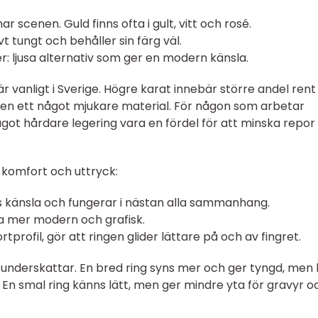
r scenen. Guld finns ofta i gult, vitt och rosé.
ivt tungt och behåller sin färg väl.
er: ljusa alternativ som ger en modern känsla.
 är vanligt i Sverige. Högre karat innebär större andel rent
ven ett något mjukare material. För någon som arbetar
t hårdare legering vara en fördel för att minska repor
 komfort och uttryck:
dlös känsla och fungerar i nästan alla sammanhang.
fta mer modern och grafisk.
tprofil, gör att ringen glider lättare på och av fingret.
underskattar. En bred ring syns mer och ger tyngd, men
 En smal ring känns lätt, men ger mindre yta för gravyr o