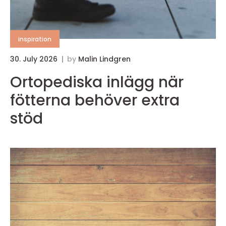
inspiration
30. July 2026
by
Malin Lindgren
1
Ortopediska inlägg när
fötterna behöver extra
stöd