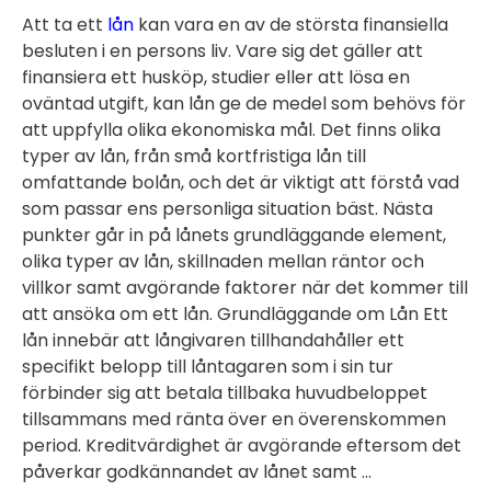
Att ta ett
lån
kan vara en av de största finansiella
besluten i en persons liv. Vare sig det gäller att
finansiera ett husköp, studier eller att lösa en
oväntad utgift, kan lån ge de medel som behövs för
att uppfylla olika ekonomiska mål. Det finns olika
typer av lån, från små kortfristiga lån till
omfattande bolån, och det är viktigt att förstå vad
som passar ens personliga situation bäst. Nästa
punkter går in på lånets grundläggande element,
olika typer av lån, skillnaden mellan räntor och
villkor samt avgörande faktorer när det kommer till
att ansöka om ett lån. Grundläggande om Lån Ett
lån innebär att långivaren tillhandahåller ett
specifikt belopp till låntagaren som i sin tur
förbinder sig att betala tillbaka huvudbeloppet
tillsammans med ränta över en överenskommen
period. Kreditvärdighet är avgörande eftersom det
påverkar godkännandet av lånet samt ...