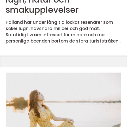
smakupplevelser
Halland har under lång tid lockat resenärer som
söker lugn, havsnära miljöer och god mat.
Samtidigt växer intresset för mindre och mer
personliga boenden bortom de stora turiststråken.
Många väljer numera ett charmigt pensionat eller
ett mindre hotell på landsbygden framför större
anläggningar. I den här artikeln går vi igenom vad
som kännetecknar ett bra Hotell halland, vilka
upplevelser du kan förvänta dig och hur du hittar
boenden där naturen,...