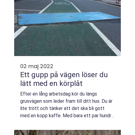
02 maj 2022
Ett gupp på vägen löser du
lätt med en körplåt
Efter en lång arbetsdag kör du längs
grusvägen som leder fram till ditt hus. Du är
lite trött och tänker att det ska bli gott
med en kopp kaffe. Med bara ett par hundra
meter kvar innan du är hemma dunsar det till
i bilen. Du har – återigen – kört ne...