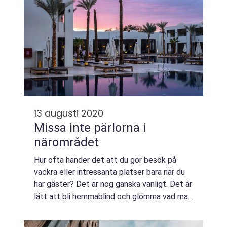
13 augusti 2020
Missa inte pärlorna i
närområdet
Hur ofta händer det att du gör besök på
vackra eller intressanta platser bara när du
har gäster? Det är nog ganska vanligt. Det är
lätt att bli hemmablind och glömma vad man
har i grannskapet. Man kör i sina invanda spår
och tar närmaste vägen mellan...