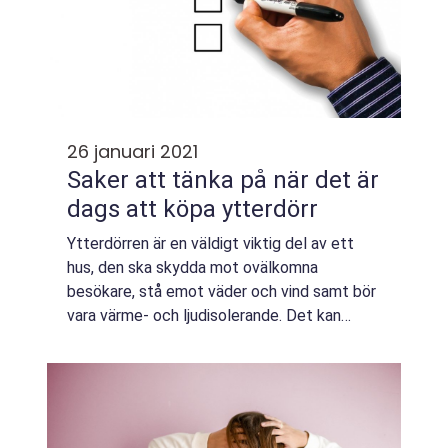
26 januari 2021
Saker att tänka på när det är
dags att köpa ytterdörr
Ytterdörren är en väldigt viktig del av ett
hus, den ska skydda mot ovälkomna
besökare, stå emot väder och vind samt bör
vara värme- och ljudisolerande. Det kan
därför bli aktuellt att byta ut en ytterdörr,
till exempel på grund av att dörren läcker ...