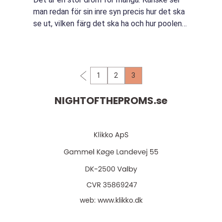
man redan för sin inre syn precis hur det ska
se ut, vilken färg det ska ha och hur poolen
ska vara utformad. Man går sin ...
1
2
3
NIGHTOFTHEPROMS.
se
web:
www.klikko.dk