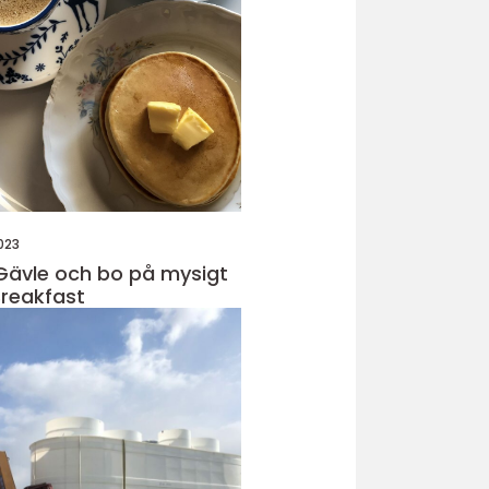
023
Gävle och bo på mysigt
reakfast