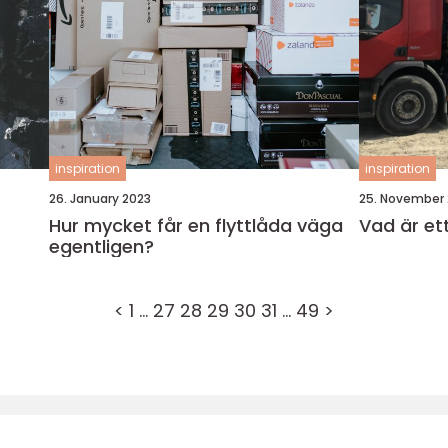
inspiration
inspiration
26. January 2023
25. November
Hur mycket får en flyttlåda väga
Vad är et
egentligen?
<
1
…
27
28
29
30
31
…
49
>